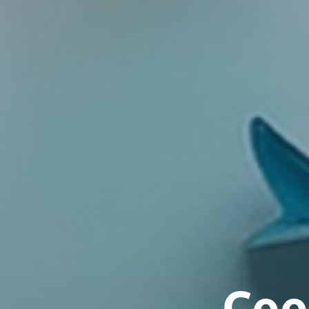
C
o
o